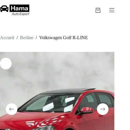
Passer
au
Panier
contenu
d’achat
Accueil
/
Berline
/
Volkswagen Golf R-LINE