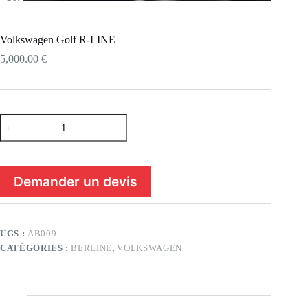
Volkswagen Golf R-LINE
5,000.00
€
quantité
de
Volkswagen
Golf
R-
LINE
Demander un devis
UGS :
AB009
CATÉGORIES :
BERLINE
,
VOLKSWAGEN