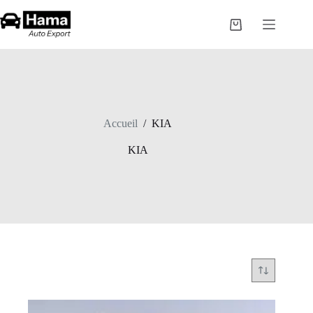
Passer
au
Panier
contenu
d’achat
Accueil
/
KIA
KIA