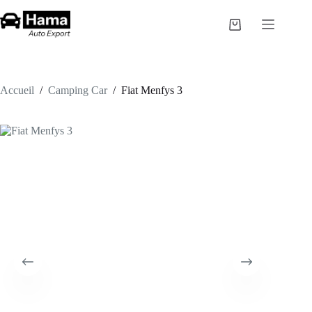
Passer
au
Panier
contenu
d’achat
Accueil
/
Camping Car
/
Fiat Menfys 3